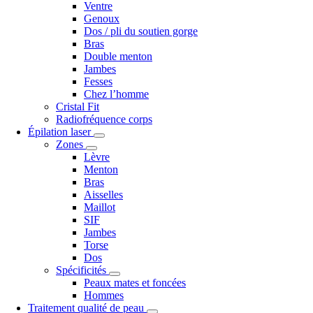
Ventre
Genoux
Dos / pli du soutien gorge
Bras
Double menton
Jambes
Fesses
Chez l’homme
Cristal Fit
Radiofréquence corps
Épilation laser
Zones
Lèvre
Menton
Bras
Aisselles
Maillot
SIF
Jambes
Torse
Dos
Spécificités
Peaux mates et foncées
Hommes
Traitement qualité de peau