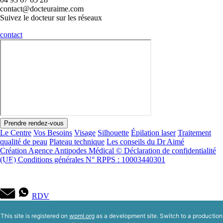
contact@docteuraime.com
Suivez le docteur sur les réseaux
contact
Prendre rendez-vous
Le Centre
Vos Besoins
Visage
Silhouette
Épilation laser
Traitement
qualité de peau
Plateau technique
Les conseils du Dr Aimé
Création Agence Antipodes Médical ©
Déclaration de confidentialité
(UE)
Conditions générales
N° RPPS : 10003440301
RDV
This site is registered on
wpml.org
as a development site. Switch to a production