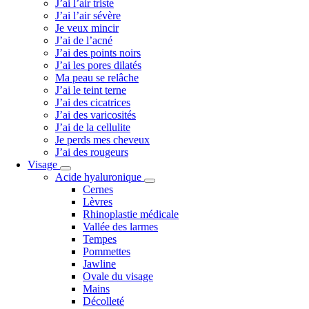
J’ai l’air triste
J’ai l’air sévère
Je veux mincir
J’ai de l’acné
J’ai des points noirs
J’ai les pores dilatés
Ma peau se relâche
J’ai le teint terne
J’ai des cicatrices
J’ai des varicosités
J’ai de la cellulite
Je perds mes cheveux
J’ai des rougeurs
Visage
Acide hyaluronique
Cernes
Lèvres
Rhinoplastie médicale
Vallée des larmes
Tempes
Pommettes
Jawline
Ovale du visage
Mains
Décolleté