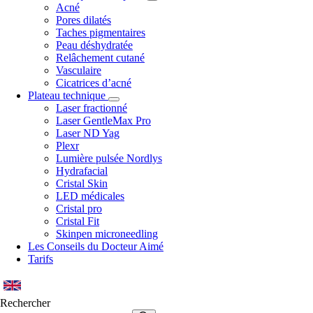
Acné
Pores dilatés
Taches pigmentaires
Peau déshydratée
Relâchement cutané
Vasculaire
Cicatrices d’acné
Plateau technique
Laser fractionné
Laser GentleMax Pro
Laser ND Yag
Plexr
Lumière pulsée Nordlys
Hydrafacial
Cristal Skin
LED médicales
Cristal pro
Cristal Fit
Skinpen microneedling
Les Conseils du Docteur Aimé
Tarifs
Rechercher