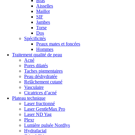
Bras
Aisselles
Maillot
SIF
Jambes
Torse
Dos
Spécificités
Peaux mates et foncées
Hommes
Traitement qualité de peau
Acné
Pores dilatés
Taches pigmentaires
Peau déshydratée
Relâchement cutané
Vasculaire
Cicatrices d’acné
Plateau technique
Laser fractionné
Laser GentleMax Pro
Laser ND Yag
Plexr
Lumière pulsée Nordlys
Hydrafacial