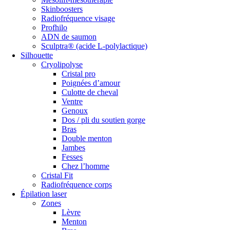
Skinboosters
Radiofréquence visage
Profhilo
ADN de saumon
Sculptra® (acide L-polylactique)
Silhouette
Cryolipolyse
Cristal pro
Poignées d’amour
Culotte de cheval
Ventre
Genoux
Dos / pli du soutien gorge
Bras
Double menton
Jambes
Fesses
Chez l’homme
Cristal Fit
Radiofréquence corps
Épilation laser
Zones
Lèvre
Menton