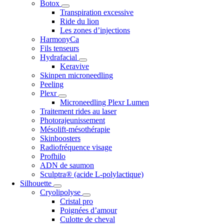
Botox
Transpiration excessive
Ride du lion
Les zones d’injections
HarmonyCa
Fils tenseurs
Hydrafacial
Keravive
Skinpen microneedling
Peeling
Plexr
Microneedling Plexr Lumen
Traitement rides au laser
Photorajeunissement
Mésolift-mésothérapie
Skinboosters
Radiofréquence visage
Profhilo
ADN de saumon
Sculptra® (acide L-polylactique)
Silhouette
Cryolipolyse
Cristal pro
Poignées d’amour
Culotte de cheval