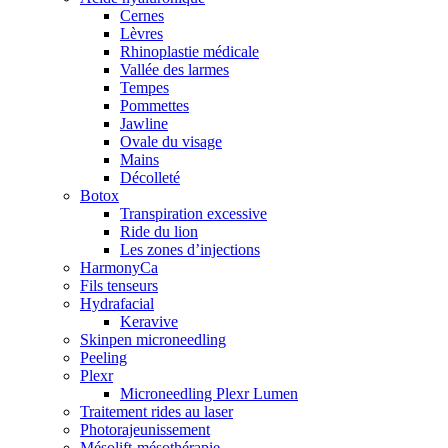
Cernes
Lèvres
Rhinoplastie médicale
Vallée des larmes
Tempes
Pommettes
Jawline
Ovale du visage
Mains
Décolleté
Botox
Transpiration excessive
Ride du lion
Les zones d’injections
HarmonyCa
Fils tenseurs
Hydrafacial
Keravive
Skinpen microneedling
Peeling
Plexr
Microneedling Plexr Lumen
Traitement rides au laser
Photorajeunissement
Mésolift-mésothérapie