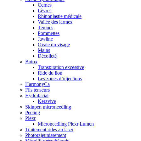
Cernes
Lèvres
Rhinoplastie médicale
Vallée des larmes
Tempes
Pommettes
Jawline
Ovale du visage
Mains
Décolleté
Botox
Transpiration excessive
Ride du lion
Les zones d’injections
HarmonyCa
Fils tenseurs
Hydrafacial
Keravive
Skinpen microneedling
Peeling
Plexr
Microneedling Plexr Lumen
Traitement rides au laser
Photorajeunissement
Mésolift-mésothérapie