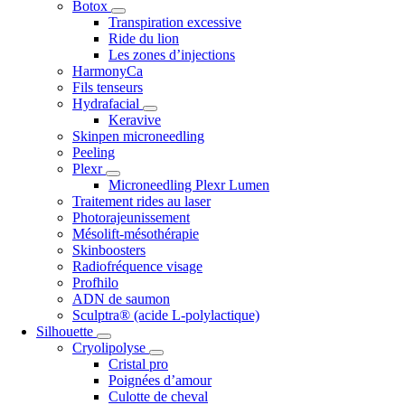
Botox
Transpiration excessive
Ride du lion
Les zones d’injections
HarmonyCa
Fils tenseurs
Hydrafacial
Keravive
Skinpen microneedling
Peeling
Plexr
Microneedling Plexr Lumen
Traitement rides au laser
Photorajeunissement
Mésolift-mésothérapie
Skinboosters
Radiofréquence visage
Profhilo
ADN de saumon
Sculptra® (acide L-polylactique)
Silhouette
Cryolipolyse
Cristal pro
Poignées d’amour
Culotte de cheval