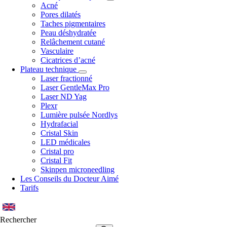
Acné
Pores dilatés
Taches pigmentaires
Peau déshydratée
Relâchement cutané
Vasculaire
Cicatrices d’acné
Plateau technique
Laser fractionné
Laser GentleMax Pro
Laser ND Yag
Plexr
Lumière pulsée Nordlys
Hydrafacial
Cristal Skin
LED médicales
Cristal pro
Cristal Fit
Skinpen microneedling
Les Conseils du Docteur Aimé
Tarifs
Rechercher