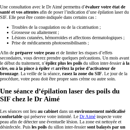
Une consultation avec le Dr Aimé permettra d’
évaluer votre état de
santé et vos attentes
afin de poser l’indication d’une épilation laser du
SIF. Elle peut être contre-indiquée dans certains cas :
Troubles de la coagulation ou de la cicatrisation ;
Grossesse ou allaitement ;
Lésions cutanées, hémorroïdes et affections dermatologiques ;
Prise de médicaments photosensibilisants ;
Afin de
préparer votre peau
et de limiter les risques d’effets
secondaires, vous devrez prendre quelques précautions. Un mois avant
le début du traitement, n’
épilez plus les poils
du sillon inter-fessier
à la
cire, ou à la pince à épiler
et
arrêtez la prise d’activateur de
bronzage
. La veille de la séance,
rasez la zone du SIF
. Le jour de la
procédure, votre peau doit être propre sans crème ou autre soin.
Une séance d’épilation laser des poils du
SIF chez le Dr Aimé
Les séances ont lieu
au cabinet
dans un
environnement médicalisé
confortable
qui préserve votre intimité. Le
Dr Aimé
inspecte votre
peau afin de détecter une éventuelle lésion. La zone est nettoyée et
désinfectée. Puis
les poils
du sillon inter-fessier
sont
balayés par un