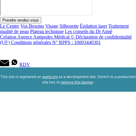
Prendre rendez-vous
Le Centre
Vos Besoins
Visage
Silhouette
Épilation laser
Traitement
qualité de peau
Plateau technique
Les conseils du Dr Aimé
Création Agence Antipodes Médical ©
Déclaration de confidentialité
(UE)
Conditions générales
N° RPPS : 10003440301
RDV
This site is registered on
wpml.org
as a development site. Switch to a production
site key to
remove this banner
.