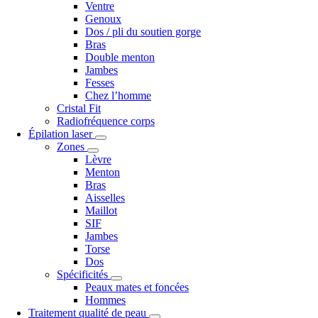
Ventre
Genoux
Dos / pli du soutien gorge
Bras
Double menton
Jambes
Fesses
Chez l’homme
Cristal Fit
Radiofréquence corps
Épilation laser
Zones
Lèvre
Menton
Bras
Aisselles
Maillot
SIF
Jambes
Torse
Dos
Spécificités
Peaux mates et foncées
Hommes
Traitement qualité de peau