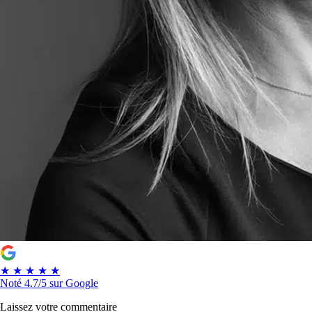
★
★
★
★
★
Noté
4.7/5
sur Google
Laissez votre commentaire