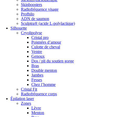
Skinboosters
Radiofréquence visage
Profhilo
ADN de saumon
Sculptra® (acide L-polylactique)
Silhouette
Cryolipolyse
Cristal pro
Poignées d’amour
Culotte de cheval
Ventre
Genoux
Dos / pli du soutien gorge
Bras
Double menton
Jambes
Fesses
Chez l’homme
Cristal Fit
Radiofréquence corps
Épilation laser
Zones
Lèvre
Menton