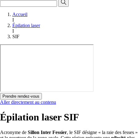
Accueil
I
Épilation laser
I
SIF
Prendre rendez-vous
Aller directement au contenu
Épilation laser SIF
Acronyme de
Sillon Inter Fessier
, le SIF désigne « la raie des fesses »
et le pourtour de la zone anale. Cette région présente une
pilosité
plus