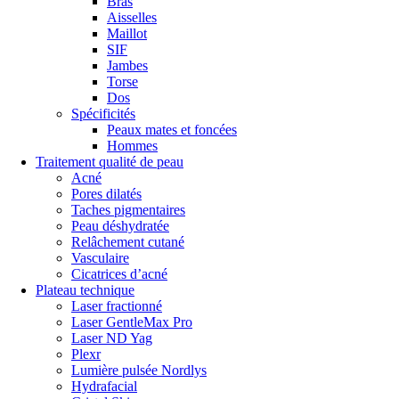
Bras
Aisselles
Maillot
SIF
Jambes
Torse
Dos
Spécificités
Peaux mates et foncées
Hommes
Traitement qualité de peau
Acné
Pores dilatés
Taches pigmentaires
Peau déshydratée
Relâchement cutané
Vasculaire
Cicatrices d’acné
Plateau technique
Laser fractionné
Laser GentleMax Pro
Laser ND Yag
Plexr
Lumière pulsée Nordlys
Hydrafacial