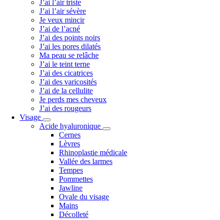
J’ai l’air triste
J’ai l’air sévère
Je veux mincir
J’ai de l’acné
J’ai des points noirs
J’ai les pores dilatés
Ma peau se relâche
J’ai le teint terne
J’ai des cicatrices
J’ai des varicosités
J’ai de la cellulite
Je perds mes cheveux
J’ai des rougeurs
Visage
Acide hyaluronique
Cernes
Lèvres
Rhinoplastie médicale
Vallée des larmes
Tempes
Pommettes
Jawline
Ovale du visage
Mains
Décolleté