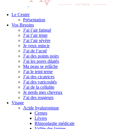
Le Centre
Présentation
Vos Besoins
J’ai l’air fatigué
J’ai l’air triste
J’ai l’air sévère
Je veux mincir
J’ai de l’acné
J’ai des points noirs
J’ai les pores dilatés
Ma peau se relâche
J’ai le teint terne
J’ai des cicatrices
J’ai des varicosités
J’ai de la cellulite
Je perds mes cheveux
J’ai des rougeurs
Visage
Acide hyaluronique
Cernes
Lèvres
Rhinoplastie médicale
Vallée des larmes