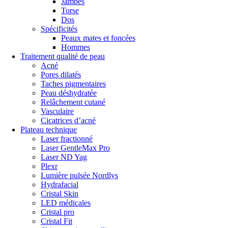
Jambes
Torse
Dos
Spécificités
Peaux mates et foncées
Hommes
Traitement qualité de peau
Acné
Pores dilatés
Taches pigmentaires
Peau déshydratée
Relâchement cutané
Vasculaire
Cicatrices d’acné
Plateau technique
Laser fractionné
Laser GentleMax Pro
Laser ND Yag
Plexr
Lumière pulsée Nordlys
Hydrafacial
Cristal Skin
LED médicales
Cristal pro
Cristal Fit