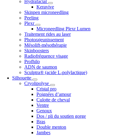
Hydrafacial
Keravive
Skinpen microneedling
Peeling
Plexr
Microneedling Plexr Lumen
Traitement rides au laser
Photorajeunissement
Mésolift-mésothérapie
Skinboosters
Radiofréquence visage
Profhilo
ADN de saumon
Sculptra® (acide L-polylactique)
Silhouette
Cryolipolyse
Cristal pro
Poignées d’amour
Culotte de cheval
Ventre
Genoux
Dos / pli du soutien gorge
Bras
Double menton
Jambes