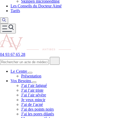
Skinpen microneedling
Les Conseils du Docteur Aimé
Tarifs
04 93 67 65 28
Le Centre
Présentation
Vos Besoins
J’ai l’air fatigué
J’ai l’air triste
J’ai l’air sévère
Je veux mincir
J’ai de l’acné
J’ai des points noirs
J’ai les pores dilatés