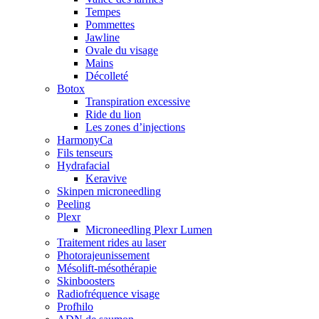
Tempes
Pommettes
Jawline
Ovale du visage
Mains
Décolleté
Botox
Transpiration excessive
Ride du lion
Les zones d’injections
HarmonyCa
Fils tenseurs
Hydrafacial
Keravive
Skinpen microneedling
Peeling
Plexr
Microneedling Plexr Lumen
Traitement rides au laser
Photorajeunissement
Mésolift-mésothérapie
Skinboosters
Radiofréquence visage
Profhilo