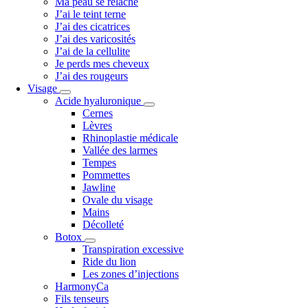
Ma peau se relâche
J’ai le teint terne
J’ai des cicatrices
J’ai des varicosités
J’ai de la cellulite
Je perds mes cheveux
J’ai des rougeurs
Visage
Acide hyaluronique
Cernes
Lèvres
Rhinoplastie médicale
Vallée des larmes
Tempes
Pommettes
Jawline
Ovale du visage
Mains
Décolleté
Botox
Transpiration excessive
Ride du lion
Les zones d’injections
HarmonyCa
Fils tenseurs