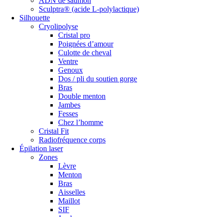
ADN de saumon
Sculptra® (acide L-polylactique)
Silhouette
Cryolipolyse
Cristal pro
Poignées d’amour
Culotte de cheval
Ventre
Genoux
Dos / pli du soutien gorge
Bras
Double menton
Jambes
Fesses
Chez l’homme
Cristal Fit
Radiofréquence corps
Épilation laser
Zones
Lèvre
Menton
Bras
Aisselles
Maillot
SIF