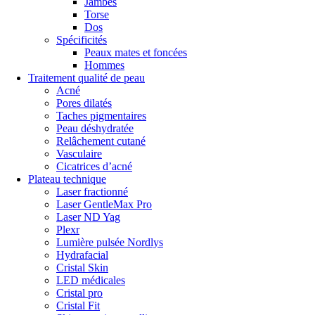
Jambes
Torse
Dos
Spécificités
Peaux mates et foncées
Hommes
Traitement qualité de peau
Acné
Pores dilatés
Taches pigmentaires
Peau déshydratée
Relâchement cutané
Vasculaire
Cicatrices d’acné
Plateau technique
Laser fractionné
Laser GentleMax Pro
Laser ND Yag
Plexr
Lumière pulsée Nordlys
Hydrafacial
Cristal Skin
LED médicales
Cristal pro
Cristal Fit