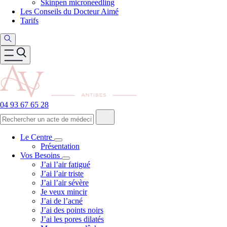
Skinpen microneedling
Les Conseils du Docteur Aimé
Tarifs
04 93 67 65 28
Le Centre
Présentation
Vos Besoins
J’ai l’air fatigué
J’ai l’air triste
J’ai l’air sévère
Je veux mincir
J’ai de l’acné
J’ai des points noirs
J’ai les pores dilatés