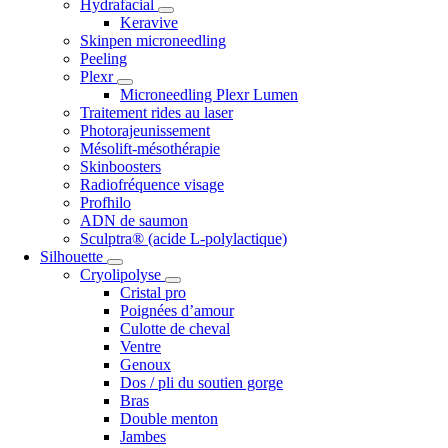
Hydrafacial
Keravive
Skinpen microneedling
Peeling
Plexr
Microneedling Plexr Lumen
Traitement rides au laser
Photorajeunissement
Mésolift-mésothérapie
Skinboosters
Radiofréquence visage
Profhilo
ADN de saumon
Sculptra® (acide L-polylactique)
Silhouette
Cryolipolyse
Cristal pro
Poignées d’amour
Culotte de cheval
Ventre
Genoux
Dos / pli du soutien gorge
Bras
Double menton
Jambes