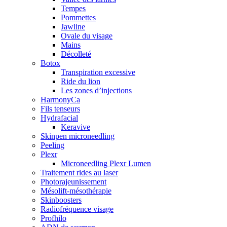
Tempes
Pommettes
Jawline
Ovale du visage
Mains
Décolleté
Botox
Transpiration excessive
Ride du lion
Les zones d’injections
HarmonyCa
Fils tenseurs
Hydrafacial
Keravive
Skinpen microneedling
Peeling
Plexr
Microneedling Plexr Lumen
Traitement rides au laser
Photorajeunissement
Mésolift-mésothérapie
Skinboosters
Radiofréquence visage
Profhilo