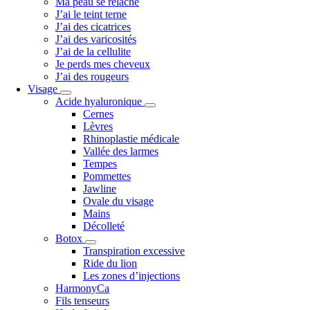
Ma peau se relâche
J’ai le teint terne
J’ai des cicatrices
J’ai des varicosités
J’ai de la cellulite
Je perds mes cheveux
J’ai des rougeurs
Visage
Acide hyaluronique
Cernes
Lèvres
Rhinoplastie médicale
Vallée des larmes
Tempes
Pommettes
Jawline
Ovale du visage
Mains
Décolleté
Botox
Transpiration excessive
Ride du lion
Les zones d’injections
HarmonyCa
Fils tenseurs