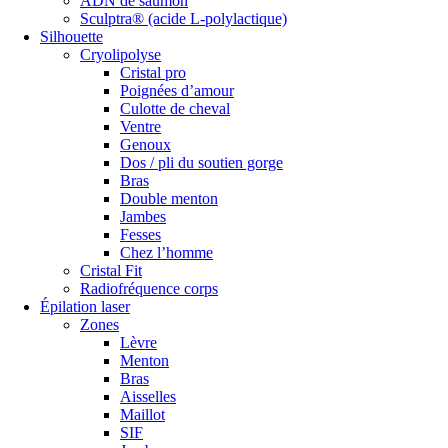
ADN de saumon
Sculptra® (acide L-polylactique)
Silhouette
Cryolipolyse
Cristal pro
Poignées d’amour
Culotte de cheval
Ventre
Genoux
Dos / pli du soutien gorge
Bras
Double menton
Jambes
Fesses
Chez l’homme
Cristal Fit
Radiofréquence corps
Épilation laser
Zones
Lèvre
Menton
Bras
Aisselles
Maillot
SIF