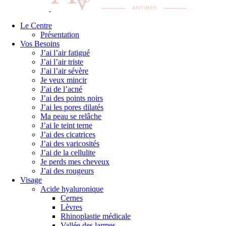
Le Centre
Présentation
Vos Besoins
J’ai l’air fatigué
J’ai l’air triste
J’ai l’air sévère
Je veux mincir
J’ai de l’acné
J’ai des points noirs
J’ai les pores dilatés
Ma peau se relâche
J’ai le teint terne
J’ai des cicatrices
J’ai des varicosités
J’ai de la cellulite
Je perds mes cheveux
J’ai des rougeurs
Visage
Acide hyaluronique
Cernes
Lèvres
Rhinoplastie médicale
Vallée des larmes