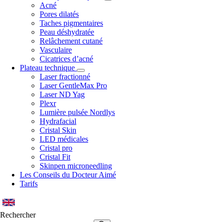
Acné
Pores dilatés
Taches pigmentaires
Peau déshydratée
Relâchement cutané
Vasculaire
Cicatrices d’acné
Plateau technique
Laser fractionné
Laser GentleMax Pro
Laser ND Yag
Plexr
Lumière pulsée Nordlys
Hydrafacial
Cristal Skin
LED médicales
Cristal pro
Cristal Fit
Skinpen microneedling
Les Conseils du Docteur Aimé
Tarifs
Rechercher