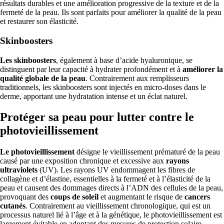
résultats durables et une amélioration progressive de la texture et de la
fermeté de la peau. Ils sont parfaits pour améliorer la qualité de la peau
et restaurer son élasticité.
Skinboosters
Les skinboosters
, également à base d’acide hyaluronique, se
distinguent par leur capacité à hydrater profondément et à
améliorer la
qualité globale de la peau
. Contrairement aux remplisseurs
traditionnels, les skinboosters sont injectés en micro-doses dans le
derme, apportant une hydratation intense et un éclat naturel.
Protéger sa peau pour lutter contre le
photovieillissement
Le photovieillissement
désigne le vieillissement prématuré de la peau
causé par une exposition chronique et excessive aux
rayons
ultraviolets
(UV). Les rayons UV endommagent les fibres de
collagène et d’élastine, essentielles à la fermeté et à l’élasticité de la
peau et causent des dommages directs à l’ADN des cellules de la peau,
provoquant des
coups de soleil
et augmentant le risque de
cancers
cutanés
. Contrairement au vieillissement chronologique, qui est un
processus naturel lié à l’âge et à la génétique, le photovieillissement est
largement évitable en adoptant des mesures de protection solaire