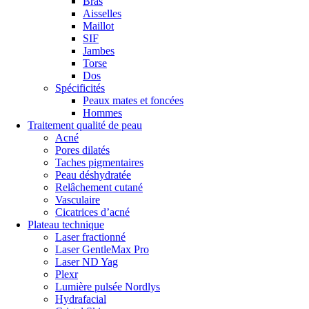
Bras
Aisselles
Maillot
SIF
Jambes
Torse
Dos
Spécificités
Peaux mates et foncées
Hommes
Traitement qualité de peau
Acné
Pores dilatés
Taches pigmentaires
Peau déshydratée
Relâchement cutané
Vasculaire
Cicatrices d’acné
Plateau technique
Laser fractionné
Laser GentleMax Pro
Laser ND Yag
Plexr
Lumière pulsée Nordlys
Hydrafacial