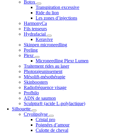
Botox
Transpiration excessive
Ride du lion
Les zones d’injections
HarmonyCa
Fils tenseurs
Hydrafacial
Keravive
Skinpen microneedling
Peeling
Plexr
Microneedling Plexr Lumen
Traitement rides au laser
Photorajeunissement
Mésolift-mésothérapie
Skinboosters
Radiofréquence visage
Profhilo
ADN de saumon
Sculptra® (acide L-polylactique)
Silhouette
Cryolipolyse
Cristal pro
Poignées d’amour
Culotte de cheval