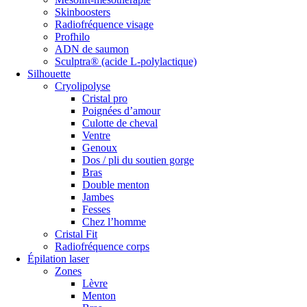
Skinboosters
Radiofréquence visage
Profhilo
ADN de saumon
Sculptra® (acide L-polylactique)
Silhouette
Cryolipolyse
Cristal pro
Poignées d’amour
Culotte de cheval
Ventre
Genoux
Dos / pli du soutien gorge
Bras
Double menton
Jambes
Fesses
Chez l’homme
Cristal Fit
Radiofréquence corps
Épilation laser
Zones
Lèvre
Menton