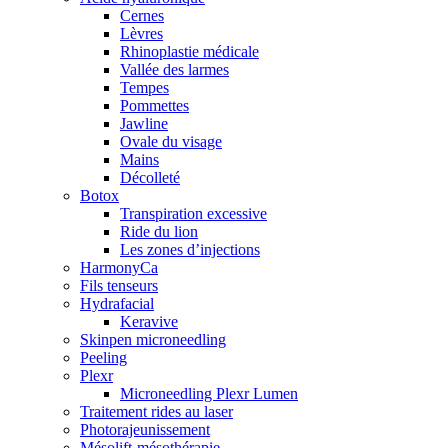
Cernes
Lèvres
Rhinoplastie médicale
Vallée des larmes
Tempes
Pommettes
Jawline
Ovale du visage
Mains
Décolleté
Botox
Transpiration excessive
Ride du lion
Les zones d’injections
HarmonyCa
Fils tenseurs
Hydrafacial
Keravive
Skinpen microneedling
Peeling
Plexr
Microneedling Plexr Lumen
Traitement rides au laser
Photorajeunissement
Mésolift-mésothérapie