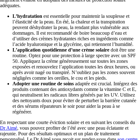
adéquates.
L’hydratation
est essentielle pour maintenir la souplesse et
l’élasticité de la peau. En été, la chaleur et la transpiration
peuvent déshydrater la peau, la rendant plus vulnérable aux
dommages. Il est recommandé de boire beaucoup d’eau et
d’utiliser des crèmes hydratantes riches en ingrédients comme
l’acide hyaluronique et la glycérine, qui retiennent l’humidité.
L’application quotidienne d’une crème solaire
doit être une
routine. Optez pour une protection à large spectre avec un SPF
50. Appliquez la crème généreusement sur toutes les zones
exposées et renouvelez l’application toutes les deux heures, ou
après avoir nagé ou transpiré. N’oubliez pas les zones souvent
négligées comme les oreilles, le cou et les pieds.
Adopter une routine de soins
adaptée est crucial. Intégrez des
produits contenant des antioxydants comme la vitamine C et E,
qui neutralisent les radicaux libres générés par les UV. Utilisez
des nettoyants doux pour éviter de perturber la barrière cutanée
et des sérums réparateurs le soir pour aider la peau à se
régénérer.
En respectant une courte éviction solaire et en suivant les conseils du
Dr Aimé
, vous pouvez profiter de l’été avec une peau éclatante et
rajeunie. Pour des résultats optimaux et un plan de traitement
personnalisé, Le Dr Aimé vous reçoit sur rendez-vous dans
son centre