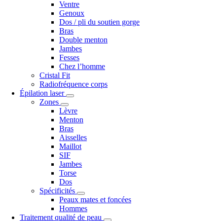
Ventre
Genoux
Dos / pli du soutien gorge
Bras
Double menton
Jambes
Fesses
Chez l’homme
Cristal Fit
Radiofréquence corps
Épilation laser
Zones
Lèvre
Menton
Bras
Aisselles
Maillot
SIF
Jambes
Torse
Dos
Spécificités
Peaux mates et foncées
Hommes
Traitement qualité de peau