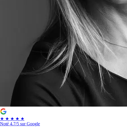
★
★
★
★
★
Noté
4.7/5
sur Google