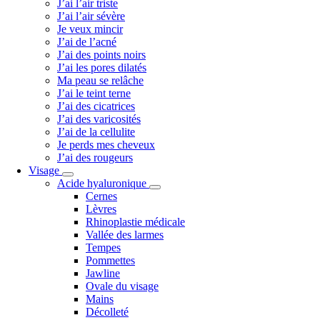
J’ai l’air triste
J’ai l’air sévère
Je veux mincir
J’ai de l’acné
J’ai des points noirs
J’ai les pores dilatés
Ma peau se relâche
J’ai le teint terne
J’ai des cicatrices
J’ai des varicosités
J’ai de la cellulite
Je perds mes cheveux
J’ai des rougeurs
Visage
Acide hyaluronique
Cernes
Lèvres
Rhinoplastie médicale
Vallée des larmes
Tempes
Pommettes
Jawline
Ovale du visage
Mains
Décolleté