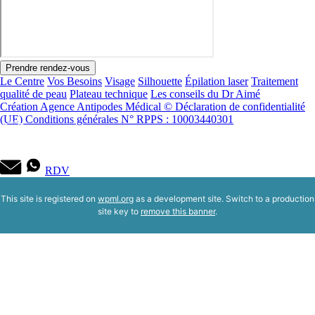
Prendre rendez-vous
Le Centre
Vos Besoins
Visage
Silhouette
Épilation laser
Traitement
qualité de peau
Plateau technique
Les conseils du Dr Aimé
Création Agence Antipodes Médical ©
Déclaration de confidentialité
(UE)
Conditions générales
N° RPPS : 10003440301
RDV
This site is registered on
wpml.org
as a development site. Switch to a production
site key to
remove this banner
.