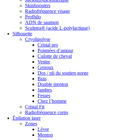
Skinboosters
Radiofréquence visage
Profhilo
ADN de saumon
Sculptra® (acide L-polylactique)
Silhouette
Cryolipolyse
Cristal pro
Poignées d’amour
Culotte de cheval
Ventre
Genoux
Dos / pli du soutien gorge
Bras
Double menton
Jambes
Fesses
Chez l’homme
Cristal Fit
Radiofréquence corps
Épilation laser
Zones
Lèvre
Menton