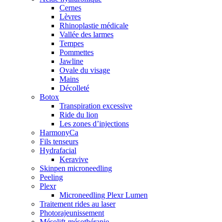
Cernes
Lèvres
Rhinoplastie médicale
Vallée des larmes
Tempes
Pommettes
Jawline
Ovale du visage
Mains
Décolleté
Botox
Transpiration excessive
Ride du lion
Les zones d’injections
HarmonyCa
Fils tenseurs
Hydrafacial
Keravive
Skinpen microneedling
Peeling
Plexr
Microneedling Plexr Lumen
Traitement rides au laser
Photorajeunissement
Mésolift-mésothérapie