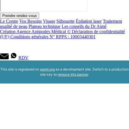
Prendre rendez-vous
Le Centre
Vos Besoins
Visage
Silhouette
Épilation laser
Traitement
qualité de peau
Plateau technique
Les conseils du Dr Aimé
Création Agence Antipodes Médical ©
Déclaration de confidentialité
(UE)
Conditions générales
N° RPPS : 10003440301
RDV
This site is registered on
wpml.org
as a development site. Switch to a production
site key to
remove this banner
.