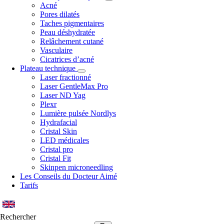
Acné
Pores dilatés
Taches pigmentaires
Peau déshydratée
Relâchement cutané
Vasculaire
Cicatrices d’acné
Plateau technique
Laser fractionné
Laser GentleMax Pro
Laser ND Yag
Plexr
Lumière pulsée Nordlys
Hydrafacial
Cristal Skin
LED médicales
Cristal pro
Cristal Fit
Skinpen microneedling
Les Conseils du Docteur Aimé
Tarifs
Rechercher