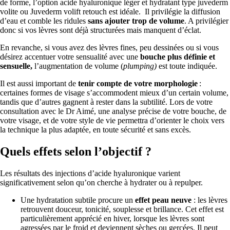
de forme, l’option acide hyaluronique léger et hydratant type juvederm
volite ou Juvederm volift retouch est idéale. Il privilégie la diffusion
d’eau et comble les ridules
sans ajouter trop de volume
. A privilégier
donc si vos lèvres sont déjà structurées mais manquent d’éclat.
En revanche, si vous avez des lèvres fines, peu dessinées ou si vous
désirez accentuer votre sensualité avec une
bouche plus définie et
sensuelle,
l’augmentation de volume (
plumping)
est toute indiquée.
Il est aussi important de
tenir compte de votre morphologie
:
certaines formes de visage s’accommodent mieux d’un certain volume,
tandis que d’autres gagnent à rester dans la subtilité. Lors de votre
consultation avec le Dr Aimé, une analyse précise de votre bouche, de
votre visage, et de votre style de vie permettra d’orienter le choix vers
la technique la plus adaptée, en toute sécurité et sans excès.
Quels effets selon l’objectif ?
Les résultats des injections d’acide hyaluronique varient
significativement selon qu’on cherche à hydrater ou à repulper.
Une hydratation subtile procure un
effet peau neuve
: les lèvres
retrouvent douceur, tonicité, souplesse et brillance. Cet effet est
particulièrement apprécié en hiver, lorsque les lèvres sont
agressées par le froid et deviennent sèches ou gercées. Il peut