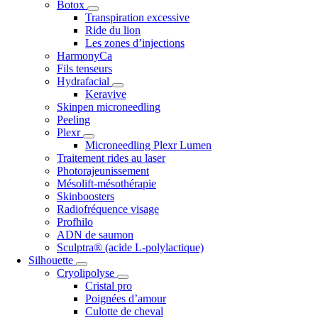
Botox
Transpiration excessive
Ride du lion
Les zones d’injections
HarmonyCa
Fils tenseurs
Hydrafacial
Keravive
Skinpen microneedling
Peeling
Plexr
Microneedling Plexr Lumen
Traitement rides au laser
Photorajeunissement
Mésolift-mésothérapie
Skinboosters
Radiofréquence visage
Profhilo
ADN de saumon
Sculptra® (acide L-polylactique)
Silhouette
Cryolipolyse
Cristal pro
Poignées d’amour
Culotte de cheval