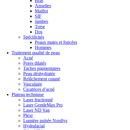
Bras
Aisselles
Maillot
SIF
Jambes
Torse
Dos
Spécificités
Peaux mates et foncées
Hommes
Traitement qualité de peau
Acné
Pores dilatés
Taches pigmentaires
Peau déshydratée
Relâchement cutané
Vasculaire
Cicatrices d’acné
Plateau technique
Laser fractionné
Laser GentleMax Pro
Laser ND Yag
Plexr
Lumière pulsée Nordlys
Hydrafacial