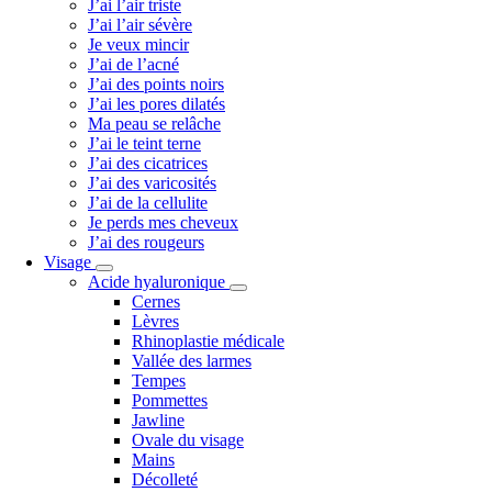
J’ai l’air triste
J’ai l’air sévère
Je veux mincir
J’ai de l’acné
J’ai des points noirs
J’ai les pores dilatés
Ma peau se relâche
J’ai le teint terne
J’ai des cicatrices
J’ai des varicosités
J’ai de la cellulite
Je perds mes cheveux
J’ai des rougeurs
Visage
Acide hyaluronique
Cernes
Lèvres
Rhinoplastie médicale
Vallée des larmes
Tempes
Pommettes
Jawline
Ovale du visage
Mains
Décolleté