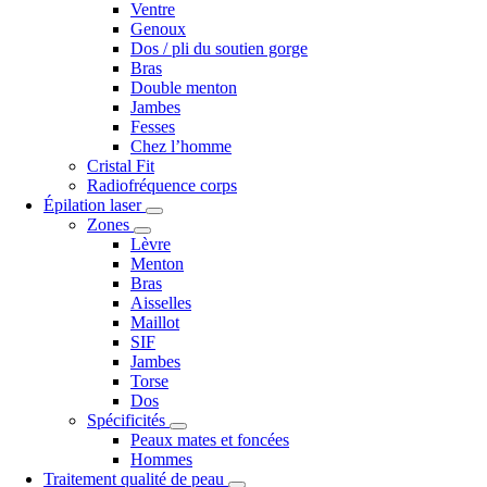
Ventre
Genoux
Dos / pli du soutien gorge
Bras
Double menton
Jambes
Fesses
Chez l’homme
Cristal Fit
Radiofréquence corps
Épilation laser
Zones
Lèvre
Menton
Bras
Aisselles
Maillot
SIF
Jambes
Torse
Dos
Spécificités
Peaux mates et foncées
Hommes
Traitement qualité de peau